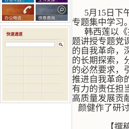
5月15日
专题集中学习
韩西莲以《
快速通道
题讲授专题党
的自我革命，
的长期探索，
的必然要求，
推进自我革命
有力的责任担
高质量发展贡
颜健作了研
【撰